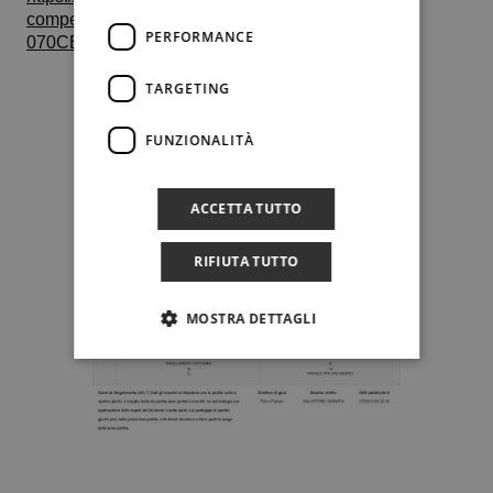
competitionId=3746F323-4B7A-42E0-8A5C-
PERFORMANCE
070CEEE5BD15#
TARGETING
FUNZIONALITÀ
ACCETTA TUTTO
RIFIUTA TUTTO
MOSTRA DETTAGLI