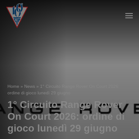
Home
»
News
»
1° Circuito Range Rover On Court 2026:
ordine di gioco lunedì 29 giugno
1° Circuito Range Rover
On Court 2026: ordine di
gioco lunedì 29 giugno