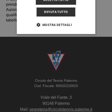
prenderà il via martedì 2 gennaio. Ricordiamo che
Aurora ad inizio dicembre aveva vinto le pre
RIFIUTA TUTTO
qualificazioni aggiudicandosi così una wc per il
tabellone cadetto del prestigioso torneo giovanile.
MOSTRA DETTAGLI
Circolo del Tennis Palermo
Cod. Fiscale: 80020220820
Viale del Fante, 3
90146 Palermo
Mail:
segreteria@circolotennis.palermo.it