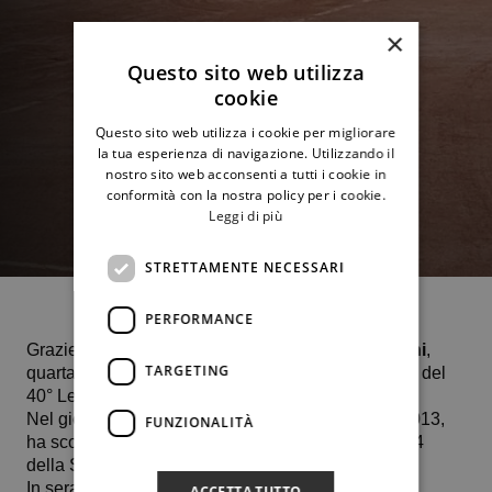
×
Questo sito web utilizza
cookie
Questo sito web utilizza i cookie per migliorare
la tua esperienza di navigazione. Utilizzando il
nostro sito web acconsenti a tutti i cookie in
conformità con la nostra policy per i cookie.
Leggi di più
STRETTAMENTE NECESSARI
PERFORMANCE
Grazie ad una prestazione maiuscola
Aurora Freni
,
TARGETING
quarta vittoria consecutiva, approda nel main draw del
40° Lemon Bowl di scena nella Capitale.
Nel giorno di capodanno la baby Freni, nata nel 2013,
FUNZIONALITÀ
ha sconfitto 7-5 6-2 Martina Ruggeri classificata 3.4
della Soc. Coopesaro Tennis.
In serata il sorteggio del tabellone principale che
ACCETTA TUTTO