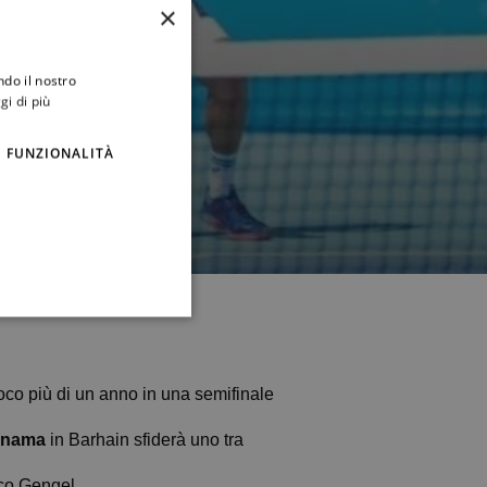
×
ndo il nostro
gi di più
FUNZIONALITÀ
oco più di un anno in una semifinale
anama
in Barhain sfiderà uno tra
eco Gengel.