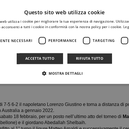
Questo sito web utilizza cookie
web utilizza i cookie per migliorare la tua esperienza di navigazione. Utilizza
 acconsenti a tutti i cookie in conformità con la nostra policy per i cookie.
Leg
ENTE NECESSARI
PERFORMANCE
TARGETING
ACCETTA TUTTO
RIFIUTA TUTTO
MOSTRA DETTAGLI
i 7-5 6-2 il napoletano Lorenzo Giustino e torna a distanza di p
n Australia a gennaio 2022.
sabato 18 febbraio, per un posto nell’ultimo atto del torneo di
M
abellone) e il giordano Abedallah Shelbaih.
fitto al 1° turno il ligure Matteo Arnaldi e successivamente il c