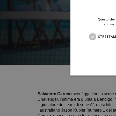
Questo sito 
sito web
STRETTAM
Salvatore Caruso
sconfigge con lo score d
Challenger, l’ultima era giunta a Bendigo i
Il giocatore del team di serie A1 maschile, 
l’australiano Jason Kubler (numero 1 del t
Caruso, ripescato come lucky loser, ha scon