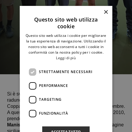
×
Questo sito web utilizza
cookie
Questo sito web utilizza i cookie per migliorare
la tua esperienza di navigazione. Utilizzando il
nostro sito web acconsenti a tutti i cookie in
conformità con la nostra policy per i cookie.
Leggi di più
STRETTAMENTE NECESSARI
PERFORMANCE
Si è svolto questa mattina presso il Cus Uni Me un
TARGETING
raduno propedeutico in vista della prima fase della
Coppa d’Inverno prevista a Vicenza dal 6 all’8 dicembre.
A questa competizione, riservata ai nati nel 2009 – 2010,
FUNZIONALITÀ
prenderanno parte anche
Diletta D’Amico
,
Nanni
Maniscalco
e
Dylan Foriero
. Capitani della compagine
siciliana i maestri Nico De Simone e Gino Visalli.
ACCETTA TUTTO