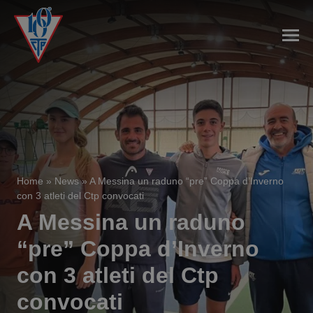
Home
»
News
»
A Messina un raduno “pre” Coppa d’Inverno
con 3 atleti del Ctp convocati
A Messina un raduno
“pre” Coppa d’Inverno
con 3 atleti del Ctp
convocati