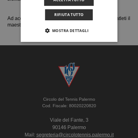
RIFIUTA TUTTO
Ad accompagnare quest’oggi a Messina i nostri 3 atleti il
maestro Silvio Marasca.
MOSTRA DETTAGLI
Circolo del Tennis Palermo
Cod. Fiscale: 80020220820
Viale del Fante, 3
90146 Palermo
Mail:
segreteria@circolotennis.palermo.it