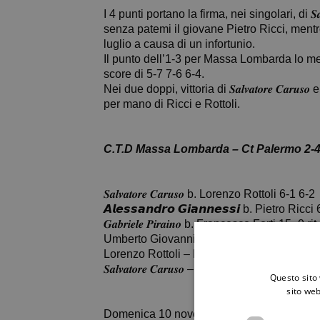
I 4 punti portano la firma, nei singolari, di 𝑺𝒂𝒍
senza patemi il giovane Pietro Ricci, mentre 𝑮
luglio a causa di un infortunio.
Il punto dell’1-3 per Massa Lombarda lo mette
score di 5-7 7-6 6-4.
Nei due doppi, vittoria di 𝑺𝒂𝒍𝒗𝒂𝒕𝒐𝒓𝒆 𝑪𝒂𝒓𝒖𝒔𝒐 e 
per mano di Ricci e Rottoli.
C.T.D Massa Lombarda – Ct Palermo 2-
𝑺𝒂𝒍𝒗𝒂𝒕𝒐𝒓𝒆 𝑪𝒂𝒓𝒖𝒔𝒐 b. Lorenzo Rottoli 6-1 6-2
𝘼𝙡𝙚𝙨𝙨𝙖𝙣𝙙𝙧𝙤 𝙂𝙞𝙖𝙣𝙣𝙚𝙨𝙨𝙞 b. Pietro Ricc
𝑮𝒂𝒃𝒓𝒊𝒆𝒍𝒆 𝑷𝒊𝒓𝒂𝒊𝒏𝒐 b. Francesco Forti 15- 0 rit.
Umberto Giovannini b. 𝑹𝒊𝒄𝒄𝒂𝒓𝒅𝒐 𝑺𝒖𝒓𝒂𝒏𝒐 5
Lorenzo Rottoli – Pietro Ricci b. 𝑹𝒊𝒄𝒄𝒂𝒓𝒅𝒐 𝑺𝒖𝒓𝒂
𝑺𝒂𝒍𝒗𝒂𝒕𝒐𝒓𝒆 𝑪𝒂𝒓𝒖𝒔𝒐 – 𝘼𝙡𝙚𝙨𝙨𝙖𝙣𝙙𝙧𝙤 𝙂
Questo sito 
sito web
Domenica 10 novembre chiusura del girone 