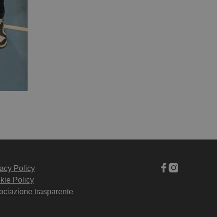
acy Policy
kie Policy
ociazione trasparente