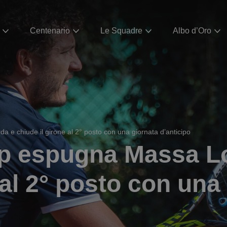
Centenario
Le Squadre
Albo d’Oro
e chiude il girone al 2° posto con una giornata d’anticipo
tp espugna Massa 
 al 2° posto con una