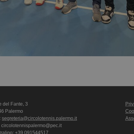
e del Fante, 3
Priv
46 Palermo
Coo
:
segreteria@circolotennis.palermo.it
Ass
 circolotennispalermo@pec.it
ralino:
+39 091544517