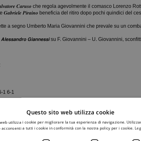
𝒂𝒕𝒐𝒓𝒆 𝑪𝒂𝒓𝒖𝒔𝒐 che regola agevolmente il comasco Lorenzo Rottoli, di 
𝒃𝒓𝒊𝒆𝒍𝒆 𝑷𝒊𝒓𝒂𝒊𝒏𝒐 beneficia del ritiro dopo pochi quindici d
 a segno Umberto Maria Giovannini che prevale su un combattivo e ma
𝙡𝙚𝙨𝙨𝙖𝙣𝙙𝙧𝙤 𝙂𝙞𝙖𝙣𝙣𝙚𝙨𝙨𝙞 su F. Giovannini – U. Giovannini, sconfitti invece 𝑮
4
i 6-1 6-1
-7 7-6 6-4
Questo sito web utilizza cookie
𝒏𝒐 – 𝑮𝒂𝒃𝒓𝒊𝒆𝒍𝒆 𝑷𝒊𝒓𝒂𝒊𝒏𝒐 3-6 6-6-4 10-6
𝙞𝙖𝙣𝙣𝙚𝙨𝙨𝙞 b. Umberto Giovannini – Filippo Giovannini 7-5 6-4
web utilizza i cookie per migliorare la tua esperienza di navigazione. Utilizza
 acconsenti a tutti i cookie in conformità con la nostra policy per i cookie.
Leg
sui campi in erba sintetica di Santa Margherita Ligure.