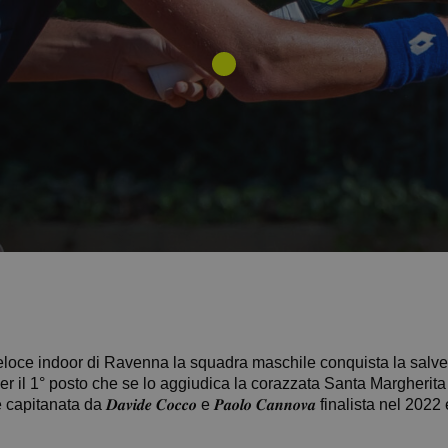
 veloce indoor di Ravenna la squadra maschile conquista la salve
per il 1° posto che se lo aggiudica la corazzata Santa Margherita
anata da 𝑫𝒂𝒗𝒊𝒅𝒆 𝑪𝒐𝒄𝒄𝒐 e 𝑷𝒂𝒐𝒍𝒐 𝑪𝒂𝒏𝒏𝒐𝒗𝒂 finalista nel