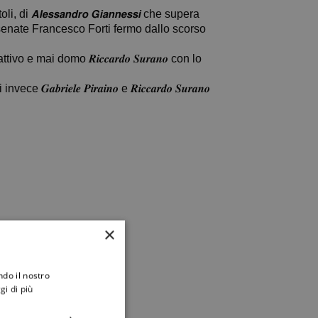
𝘼𝙡𝙚𝙨𝙨𝙖𝙣𝙙𝙧𝙤 𝙂𝙞𝙖𝙣𝙣𝙚𝙨𝙨𝙞 che supera
el cesenate Francesco Forti fermo dallo scorso
i domo 𝑹𝒊𝒄𝒄𝒂𝒓𝒅𝒐 𝑺𝒖𝒓𝒂𝒏𝒐 con lo
𝒂𝒃𝒓𝒊𝒆𝒍𝒆 𝑷𝒊𝒓𝒂𝒊𝒏𝒐 e 𝑹𝒊𝒄𝒄𝒂𝒓𝒅𝒐 𝑺𝒖𝒓𝒂𝒏𝒐
×
ndo il nostro
gi di più