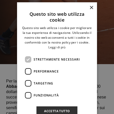
×
Questo sito web utilizza
cookie
Questo sito web utilizza i cookie per migliorare
la tua esperienza di navigazione. Utilizzando il
nostro sito web acconsenti a tutti i cookie in
conformità con la nostra policy per i cookie.
Leggi di più
STRETTAMENTE NECESSARI
PERFORMANCE
Per la terza volta in stagione la 21enne
Anastasia
TARGETING
Abbagnato
centra i quarti di finale e lo fa nel 15.000
dollari Itf sul veloce di Macacor in Spagna grazie al
FUNZIONALITÀ
successo per 6-4 6-2 nei confronti della 20enne danese
proveniente dalle qualificazioni Johanne Svendsen,
semifinalista la scorsa settimana proprio a Manacor sui
ACCETTA TUTTO
campi della “
Rafa Nadal Tennis Academy”
.