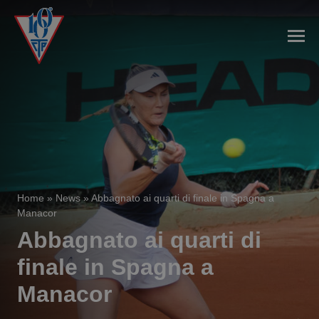
Home
»
News
»
Abbagnato ai quarti di finale in Spagna a
Manacor
Abbagnato ai quarti di
finale in Spagna a
Manacor