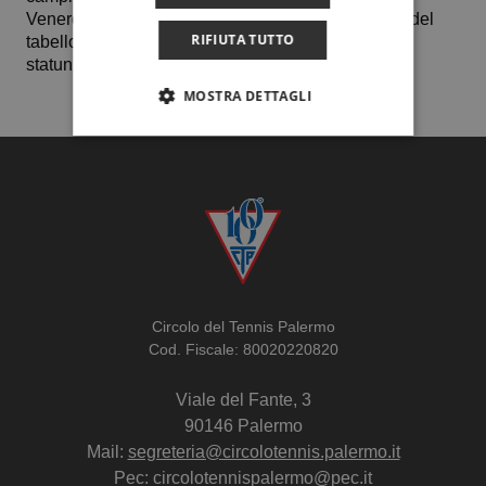
Venerdì 21 febbraio Anastasia, terza testa di serie del
RIFIUTA TUTTO
tabellone, sfiderà, per un posto in semifinale, la
statunitense Ayana Akli numero 570 Wta.
MOSTRA DETTAGLI
Circolo del Tennis Palermo
Cod. Fiscale: 80020220820
Viale del Fante, 3
90146 Palermo
Mail:
segreteria@circolotennis.palermo.it
Pec: circolotennispalermo@pec.it