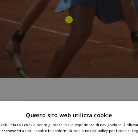
𝐧𝐚𝐭𝐨 che prevale in 2 set, 6-4 7-6, nei confronti della qualificata 
Questo sito web utilizza cookie
o match a partire dalle ore 10.30, la francese 21enne Selena Ja
web utilizza i cookie per migliorare la tua esperienza di navigazione. Utilizza
 acconsenti a tutti i cookie in conformità con la nostra policy per i cookie.
Leg