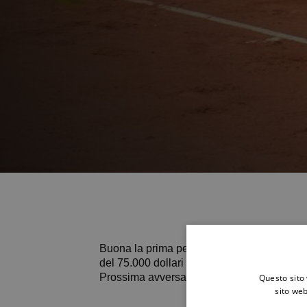
Buona la prima per 𝐀𝐧𝐚𝐬𝐭𝐚𝐬𝐢𝐚 𝐀𝐛𝐛𝐚𝐠
del 75.000 dollari sul rosso di Caserta.
Prossima avversaria, giovedì 6 giugno terz
Questo sito 
sito web