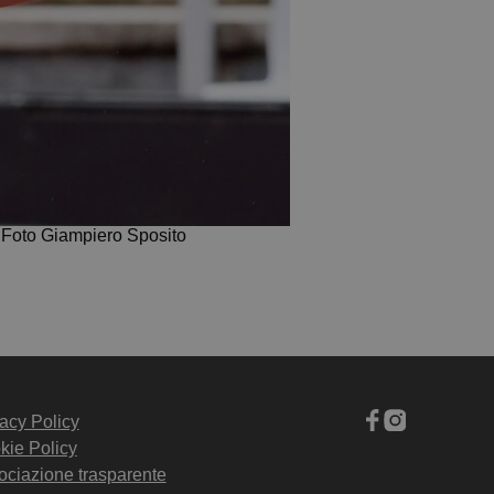
 Foto Giampiero Sposito
acy Policy
kie Policy
ociazione trasparente