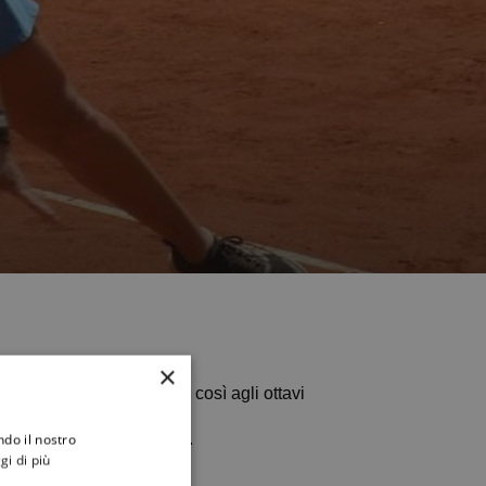
×
umbra Angelica Raggi e accede così agli ottavi
nicijevic n. 235 al mondo.
ndo il nostro
gi di più