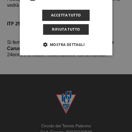
vedrà con la russa 17enne Arina Arifullina.
ACCETTA TUTTO
ITF 25M Pula
RIFIUTA TUTTO
Si ferma agli ottavi di finale il percorso di
Salvatore
MOSTRA DETTAGLI
Caruso
sconfitto 2-6 6-4 6-2 ad opera dell’iberico
24enne Pol Martin Tiffon numero 459 al mondo.
Circolo del Tennis Palermo