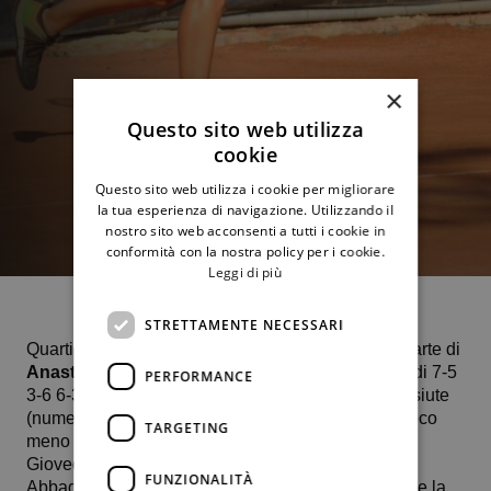
×
Questo sito web utilizza
cookie
Questo sito web utilizza i cookie per migliorare
la tua esperienza di navigazione. Utilizzando il
nostro sito web acconsenti a tutti i cookie in
conformità con la nostra policy per i cookie.
Leggi di più
STRETTAMENTE NECESSARI
Quarti di finale raggiunti sul veloce di
Villena
da parte di
Anastasia Abbagnato
vittoriosa con il punteggio di 7-5
PERFORMANCE
3-6 6-3 a scapito della 22enne lituana Andre Lukosiute
(numero 704 Wta) al termine di una sfida durata poco
TARGETING
meno di 3 ore.
Giovedì 26 ottobre, per un posto in semifinale,
FUNZIONALITÀ
Abbagnato, questa settimana alla posizione 663, se la