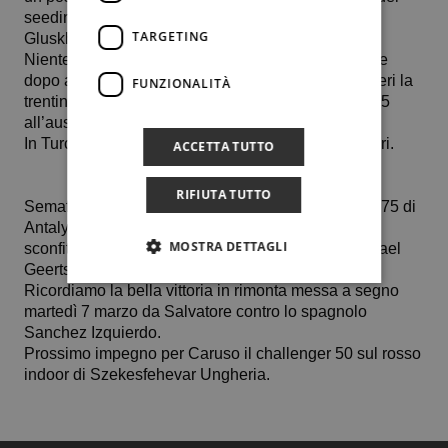
seeding ovvero la 19enne bulgara Denislava
TARGETING
Gluskhova.
Niente da fare invece per
Virginia Ferrara,
la quale
dopo aver battuto brillantemente nella giornata di ieri la
FUNZIONALITÀ
trentina Melania Delai, quest’oggi ha ceduto 6-0 7-5
all’austriaca Mavie Osterreicher.
In Turchia è presente il maestro Alessandro Chimirri.
ACCETTA TUTTO
RIFIUTA TUTTO
Semaforo rosso agli ottavi di finale del Challenger 75 di
Antalya per
Salvatore Caruso
(n. 342 al mondo)
MOSTRA DETTAGLI
sconfitto con il punteggio di 6-4 6-4 dal belga Michael
Geerts, n. 243 al mondo.
Ricordiamo la bella vittoria in rimonta messa a segno
martedì 7 marzo da Salvatore contro lo spagnolo
Sanchez Izquierdo.
Prossimo impegno per Caruso il challenger 50 sul rosso
indoor di Szekesfehevar Ungheria.