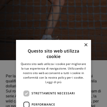
×
Questo sito web utilizza
cookie
Questo sito web utilizza i cookie per migliorare
la tua esperienza di navigazione. Utilizzando il
nostro sito web acconsenti a tutti i cookie in
Per la seconda volta in stagione
Giorgia Pedone
si
conformità con la nostra policy per i cookie.
qualifica per i quarti di finale di una prova Itf da 15mila
Leggi di più
dollari.
Sul rosso di Antalya, la diciottenne giocatrice del team di
STRETTAMENTE NECESSARI
serie A1 ha battuto senza eccessivi patemi, 6-1 6-1, la
wild card locale Defne Cirpanli e venerdì 10 marzo, per
PERFORMANCE
un posto nelle semifinali, sfiderà la seconda forza del