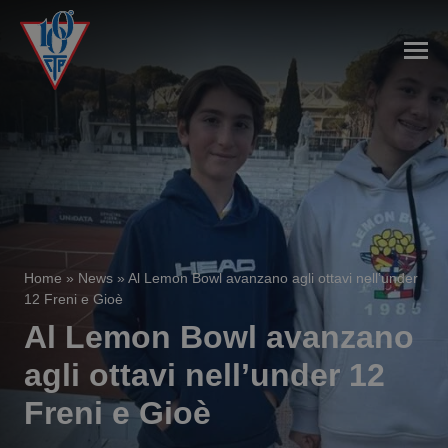
Home
»
News
»
Al Lemon Bowl avanzano agli ottavi nell’under
12 Freni e Gioè
Al Lemon Bowl avanzano
agli ottavi nell’under 12
Freni e Gioè