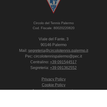
Circolo del Tennis Palermo
Cod. Fiscale: 80020220820
Viale del Fante, 3
90146 Palermo
Mail:
segreteria@circolotennis.palermo.it
Pec: circolotennispalermo@pec.it
Centralino:
+39 091544517
Segreteria:
+39 091362552
Privacy Policy
Cookie Policy
Associazione trasparente