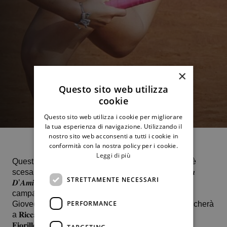
×
Questo sito web utilizza
cookie
Questo sito web utilizza i cookie per migliorare
la tua esperienza di navigazione. Utilizzando il
nostro sito web acconsenti a tutti i cookie in
conformità con la nostra policy per i cookie.
Leggi di più
Quest’oggi, causa pioggia, dei 6 nostri portacolori è
scesa in campo solo la riberese classe 2009 𝑫𝒊𝒍𝒆𝒕𝒕𝒂
STRETTAMENTE NECESSARI
𝑫’𝑨𝒎𝒊𝒄𝒐 sconfitta in due rapidi set ad opera della
campana Ylenia Zocco.
PERFORMANCE
Giovedì 26 settembre (inizio previsto alle ore 9) toccherà
a 𝐑𝐢𝐜𝐜𝐚𝐫𝐝𝐨 𝐒𝐮𝐫𝐚𝐧𝐨, 𝐀𝐧𝐭𝐨𝐧𝐢𝐧𝐨 𝐓𝐫𝐢𝐧𝐜𝐞𝐫𝐢, 𝐀𝐥𝐞𝐬𝐬𝐚𝐧𝐝𝐫𝐚
𝐅𝐢𝐨𝐫𝐢𝐥𝐥𝐨, 𝐄𝐥𝐢𝐬𝐚𝐛𝐞𝐭𝐭𝐚 𝐀𝐥𝐥𝐞𝐠𝐫𝐚 e 𝐂𝐥𝐚𝐮𝐝𝐢𝐚 𝐓𝐮𝐭𝐨𝐧𝐞.