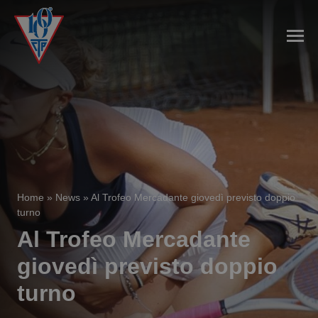
Home
»
News
»
Al Trofeo Mercadante giovedì previsto doppio
turno
Al Trofeo Mercadante
giovedì previsto doppio
turno