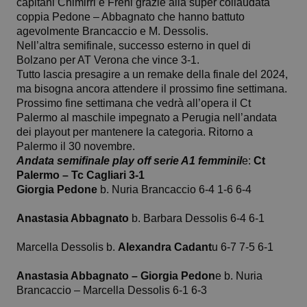
capitani Chimirri e Freni grazie alla super collaudata
coppia Pedone – Abbagnato che hanno battuto
agevolmente Brancaccio e M. Dessolis.
Nell’altra semifinale, successo esterno in quel di
Bolzano per AT Verona che vince 3-1.
Tutto lascia presagire a un remake della finale del 2024,
ma bisogna ancora attendere il prossimo fine settimana.
Prossimo fine settimana che vedrà all’opera il Ct
Palermo al maschile impegnato a Perugia nell’andata
dei playout per mantenere la categoria. Ritorno a
Palermo il 30 novembre.
Andata semifinale play off serie A1 femminil
e:
Ct
Palermo – Tc Cagliari 3-1
Giorgia Pedone
b. Nuria Brancaccio 6-4 1-6 6-4
Anastasia Abbagnato
b. Barbara Dessolis 6-4 6-1
Marcella Dessolis b.
Alexandra Cadant
u 6-7 7-5 6-1
Anastasia Abbagnato – Giorgia Pedon
e b. Nuria
Brancaccio – Marcella Dessolis 6-1 6-3