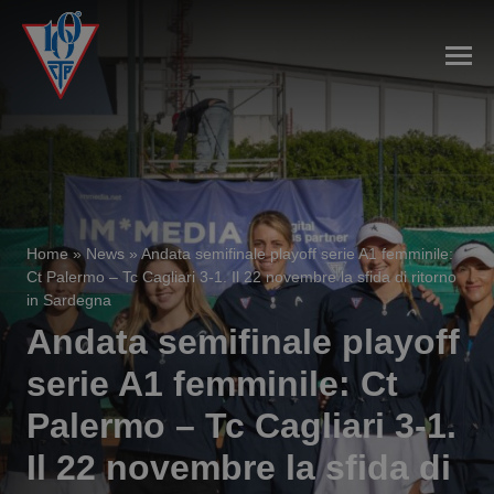
Home
»
News
»
Andata semifinale playoff serie A1 femminile:
Ct Palermo – Tc Cagliari 3-1. Il 22 novembre la sfida di ritorno
in Sardegna
Andata semifinale playoff
serie A1 femminile: Ct
Palermo – Tc Cagliari 3-1.
Il 22 novembre la sfida di