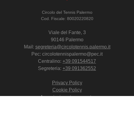
Circolo del Tennis Palermo
Cod. Fiscale: 80020220820
Viale del Fante, 3
90146 Palermo
Mail:
segreteria@circolotennis.palermo.it
Pec: circolotennispalermo@pec.it
Centralino:
+39 091544517
Segreteria:
+39 091362552
Privacy Policy
Cookie Policy
Associazione trasparente