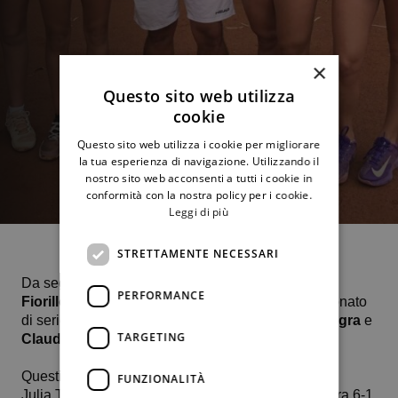
×
Questo sito web utilizza
cookie
Questo sito web utilizza i cookie per migliorare
la tua esperienza di navigazione. Utilizzando il
nostro sito web acconsenti a tutti i cookie in
conformità con la nostra policy per i cookie.
Leggi di più
STRETTAMENTE NECESSARI
Da segnalare la bella vittoria colta da
Alessandra
PERFORMANCE
Fiorillo
, quest’oggi all’esordio assoluto nel campionato
di serie B1 così come (esordio) per
Elisabetta Allegra
e
TARGETING
Claudia Tutone
.
Questi i risultati
FUNZIONALITÀ
Julia Terziyska (Bul) n. 543 Wta b. Elisabetta Allegra 6-1