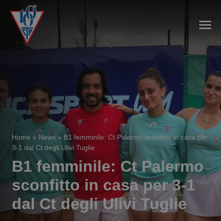
Home
»
News
»
B1 femminile: Ct Palermo sconfitto in casa per
3-1 dal Ct degli Ulivi Tuglie
B1 femminile: Ct Palermo
sconfitto in casa per 3-1
dal Ct degli Ulivi Tuglie