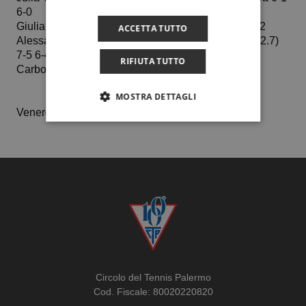
6-0
Giulia Carbonaro n. 908 Wta b. Giorgia Patti 6-1 6-2
ACCETTA TUTTO
Alessandra Fiorillo b. Tiziana Rossini (classificata 2.7)
7-5 6-4
RIFIUTA TUTTO
Carbonaro – Rossini b. Patti – Tutone 6-0 6-2
MOSTRA DETTAGLI
Venerdì 2 giugno Ct Palermo – Tennis Beinasco
Circolo del Tennis Palermo
Cod. Fiscale: 80020220820