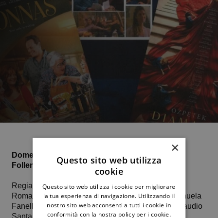
×
Domenica 31 agosto ore 21
, proiezione del film
Questo sito web utilizza
Follemente.
cookie
Regia di Paolo Genovese. Genere Commedia
Questo sito web utilizza i cookie per migliorare
Romantica. Con Edoardo Leo, Pilar Fogliati, Emanuela
la tua esperienza di navigazione. Utilizzando il
nostro sito web acconsenti a tutti i cookie in
Fanelli, Marco Giallini, Maria Chiara Giannetta, Claudio
conformità con la nostra policy per i cookie.
Santamaria, Claudia Pandolfi.