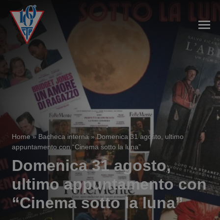
Home
»
Bacheca interna
»
Domenica 31 agosto, ultimo
appuntamento con “Cinema sotto la luna”
Domenica 31 agosto,
ultimo appuntamento con
“Cinema sotto la luna”