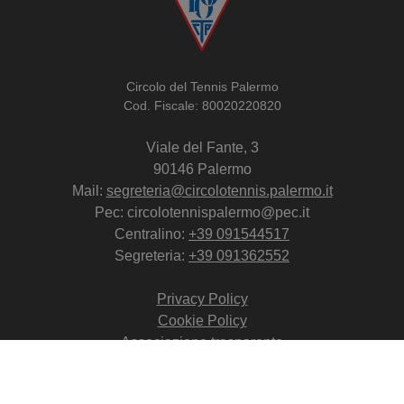
Circolo del Tennis Palermo
Cod. Fiscale: 80020220820
Viale del Fante, 3
90146 Palermo
Mail:
segreteria@circolotennis.palermo.it
Pec: circolotennispalermo@pec.it
Centralino:
+39 091544517
Segreteria:
+39 091362552
Privacy Policy
Cookie Policy
Associazione trasparente