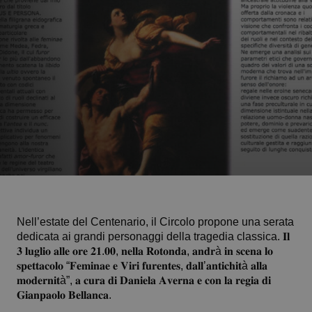
Nell’estate del Centenario, il Circolo propone una serata
dedicata ai grandi personaggi della tragedia classica. 𝐈𝐥
𝟑 𝐥𝐮𝐠𝐥𝐢𝐨 𝐚𝐥𝐥𝐞 𝐨𝐫𝐞 𝟐𝟏.𝟎𝟎, 𝐧𝐞𝐥𝐥𝐚 𝐑𝐨𝐭𝐨𝐧𝐝𝐚, 𝐚𝐧𝐝𝐫à 𝐢𝐧 𝐬𝐜𝐞𝐧𝐚 𝐥𝐨
𝐬𝐩𝐞𝐭𝐭𝐚𝐜𝐨𝐥𝐨 “𝐅𝐞𝐦𝐢𝐧𝐚𝐞 𝐞 𝐕𝐢𝐫𝐢 𝐟𝐮𝐫𝐞𝐧𝐭𝐞𝐬, 𝐝𝐚𝐥𝐥’𝐚𝐧𝐭𝐢𝐜𝐡𝐢𝐭à 𝐚𝐥𝐥𝐚
𝐦𝐨𝐝𝐞𝐫𝐧𝐢𝐭à”, 𝐚 𝐜𝐮𝐫𝐚 𝐝𝐢 𝐃𝐚𝐧𝐢𝐞𝐥𝐚 𝐀𝐯𝐞𝐫𝐧𝐚 𝐞 𝐜𝐨𝐧 𝐥𝐚 𝐫𝐞𝐠𝐢𝐚 𝐝𝐢
𝐆𝐢𝐚𝐧𝐩𝐚𝐨𝐥𝐨 𝐁𝐞𝐥𝐥𝐚𝐧𝐜𝐚.