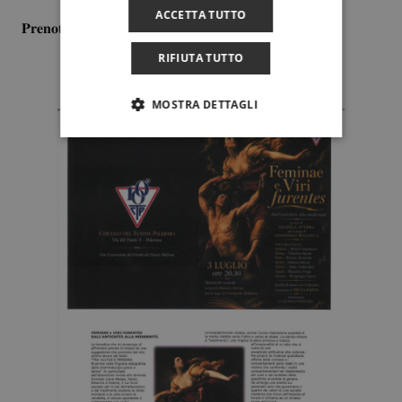
ACCETTA TUTTO
𝐏𝐫𝐞𝐧𝐨𝐭𝐚𝐳𝐢𝐨𝐧𝐢 𝐢𝐧 𝐬𝐞𝐠𝐫𝐞𝐭𝐞𝐫𝐢𝐚.
RIFIUTA TUTTO
MOSTRA DETTAGLI