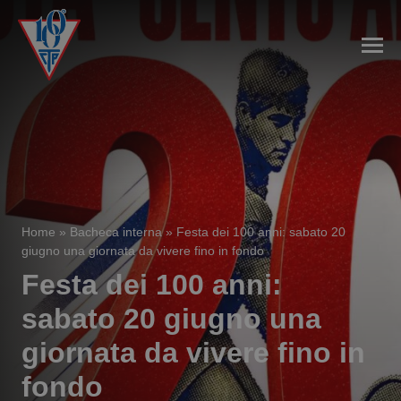
Home
»
Bacheca interna
»
Festa dei 100 anni: sabato 20
giugno una giornata da vivere fino in fondo
Festa dei 100 anni:
sabato 20 giugno una
giornata da vivere fino in
fondo