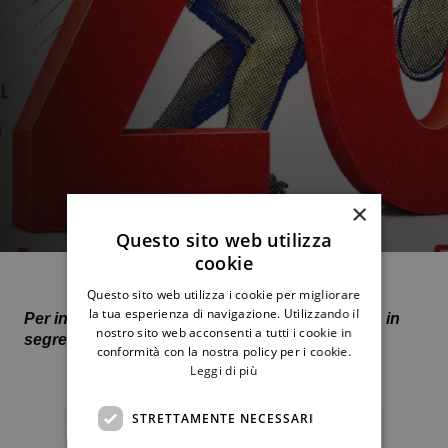
×
Questo sito web utilizza
cookie
Questo sito web utilizza i cookie per migliorare
la tua esperienza di navigazione. Utilizzando il
Per info e ritiro biglietti, rivolgersi in portineria o in
nostro sito web acconsenti a tutti i cookie in
segreteria.
conformità con la nostra policy per i cookie.
Leggi di più
STRETTAMENTE NECESSARI