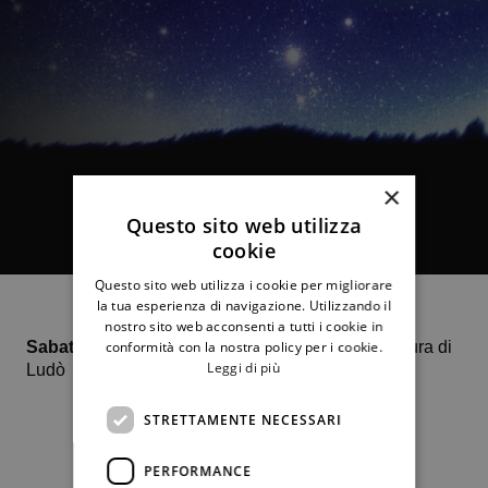
×
Questo sito web utilizza
cookie
Questo sito web utilizza i cookie per migliorare
la tua esperienza di navigazione. Utilizzando il
nostro sito web acconsenti a tutti i cookie in
Sabato 6 gennaio ore 10.30
conformità con la nostra policy per i cookie.
. Organizzazione a cura di
Leggi di più
Ludò
STRETTAMENTE NECESSARI
PERFORMANCE