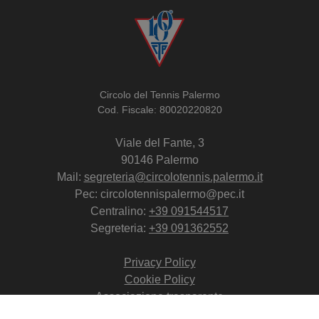
Circolo del Tennis Palermo
Cod. Fiscale: 80020220820
Viale del Fante, 3
90146 Palermo
Mail:
segreteria@circolotennis.palermo.it
Pec: circolotennispalermo@pec.it
Centralino:
+39 091544517
Segreteria:
+39 091362552
Privacy Policy
Cookie Policy
Associazione trasparente