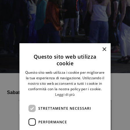
×
Questo sito web utilizza
cookie
Questo sito web utilizza i cookie per migliorare
la tua esperienza di navigazione. Utilizzando il
nostro sito web acconsenti a tutti i cookie in
conformità con la nostra policy per i cookie.
Sabato 23 settembre ore 21.30
Leggi di più
STRETTAMENTE NECESSARI
PERFORMANCE