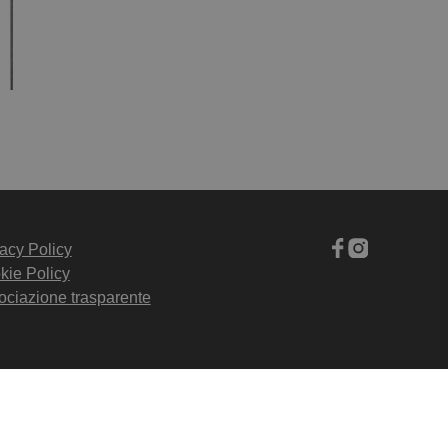
acy Policy
kie Policy
ociazione trasparente