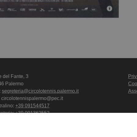
e del Fante, 3
Priv
46 Palermo
Coo
:
segreteria@circolotennis.palermo.it
Ass
 circolotennispalermo@pec.it
ralino:
+39 091544517
eteria:
+39 091362552