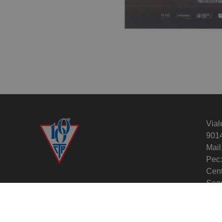
Vial
901
Mail
Pec:
Cent
Segr
Circolo del Tennis Palermo
Cod. Fiscale: 80020220820