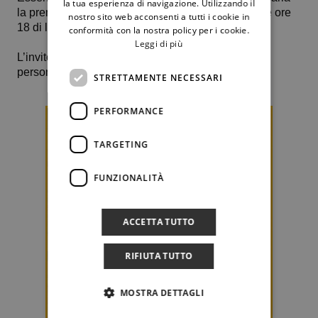
la tua esperienza di navigazione. Utilizzando il
la prenotazione presso la nostra segreteria entro le ore
nostro sito web acconsenti a tutti i cookie in
18 di lunedì prossimo.
conformità con la nostra policy per i cookie.
Leggi di più
L’invito è strettamente personale e valido per due
persone.
STRETTAMENTE NECESSARI
PERFORMANCE
TARGETING
FUNZIONALITÀ
ACCETTA TUTTO
RIFIUTA TUTTO
MOSTRA DETTAGLI