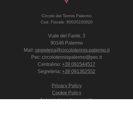
Circolo del Tennis Palermo
Cod. Fiscale: 80020220820
Viale del Fante, 3
90146 Palermo
Mail:
segreteria@circolotennis.palermo.it
Pec: circolotennispalermo@pec.it
Centralino:
+39 091544517
Segreteria:
+39 091362552
Privacy Policy
Cookie Policy
Associazione trasparente