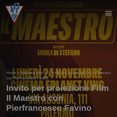
Home
»
Bacheca interna
»
Invito per proiezione Film Il Maestro
con Pierfrancesco Favino
Invito per proiezione Film
Il Maestro con
Pierfrancesco Favino