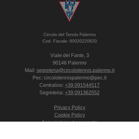
Circolo del Tennis Palermo
Cod. Fiscale: 80020220820
Viale del Fante, 3
90146 Palermo
Mail:
segreteria@circolotennis.palermo.it
Pec: circolotennispalermo@pec.it
Centralino:
+39 091544517
Segreteria:
+39 091362552
Privacy Policy
Cookie Policy
Associazione trasparente