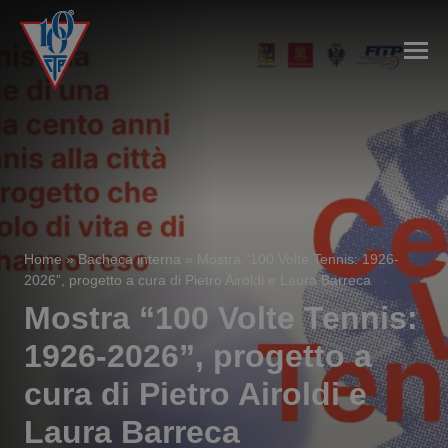
Home
»
Bacheca interna
»
Mostra “100 Volte Tennis: 1926-
2026”, progetto a cura di Pietro Airoldi e Laura Barreca
Mostra “100 Volte Tennis:
1926-2026”, progetto a
cura di Pietro Airoldi e
Laura Barreca