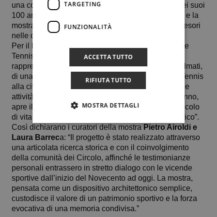
TARGETING
una comunità viva e coesa. Inoltre, in occasione dei suoi
100 anni, il Circolo aprirà le proprie porte alla città, e la
mostra sarà aperta al pubblico durante le Vie dei Tesori
FUNZIONALITÀ
nelle domeniche di ottobre e novembre.
Per il Presidente
Alessandro Lazzaro
“Cento Volte
Tennis non è soltanto una mostra ma è la
ACCETTA TUTTO
rappresentazione, attraverso, immagini, oggetti e filmati,
di una storia che lega da cento anni il Circolo del Tennis
RIFIUTA TUTTO
alla città di Palermo. È un progetto che, insieme alle
attività celebrative che si svolgono nel corso dell’anno,
MOSTRA DETTAGLI
apre il Circolo alla cittadinanza, raccontando un secolo
di vita e di successi che lo hanno reso un luogo unico”.
Così dichiarano i curatori della mostra
Pietro Airoldi e
Laura Barrec
a: “Il progetto è stato realizzato attraverso
una articolata ricerca storica e con il coinvolgimento
della comunità dei Circolo, affinché le testimonianze
personali entrassero in stretto dialogo con le vicende
sportive dall’inizio del Novecento ad oggi. La mostra,
pensata come un dispositivo architettonico semplice,
custodisce il valore di un patrimonio sportivo e la forza
evocativa di una memoria condivisa.”