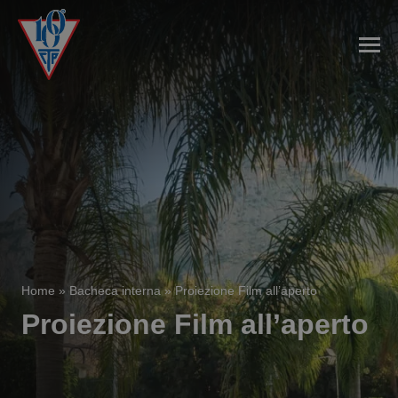
Home
»
Bacheca interna
»
Proiezione Film all’aperto
Proiezione Film all’aperto