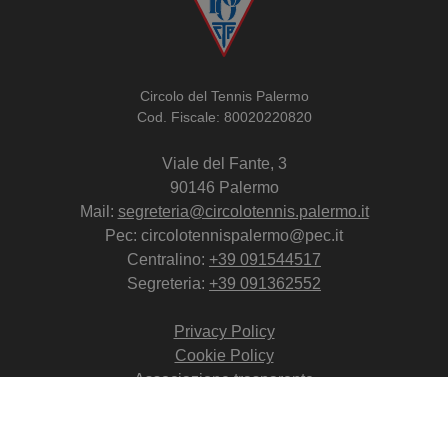
Circolo del Tennis Palermo
Cod. Fiscale: 80020220820
Viale del Fante, 3
90146 Palermo
Mail:
segreteria@circolotennis.palermo.it
Pec: circolotennispalermo@pec.it
Centralino:
+39 091544517
Segreteria:
+39 091362552
Privacy Policy
Cookie Policy
Associazione trasparente