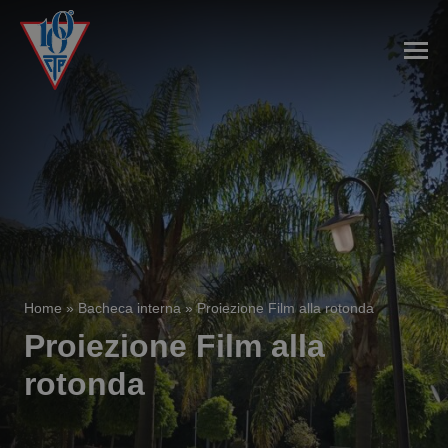
Home
»
Bacheca interna
»
Proiezione Film alla rotonda
Proiezione Film alla
rotonda