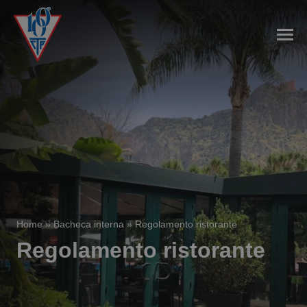
Home
»
Bacheca interna
»
Regolamento ristorante
Regolamento ristorante