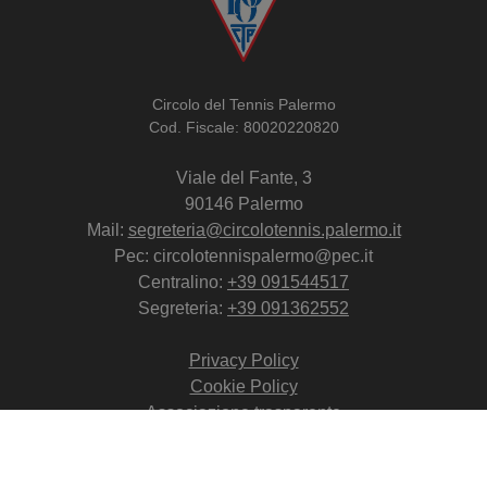
Circolo del Tennis Palermo
Cod. Fiscale: 80020220820
Viale del Fante, 3
90146 Palermo
Mail:
segreteria@circolotennis.palermo.it
Pec: circolotennispalermo@pec.it
Centralino:
+39 091544517
Segreteria:
+39 091362552
Privacy Policy
Cookie Policy
Associazione trasparente