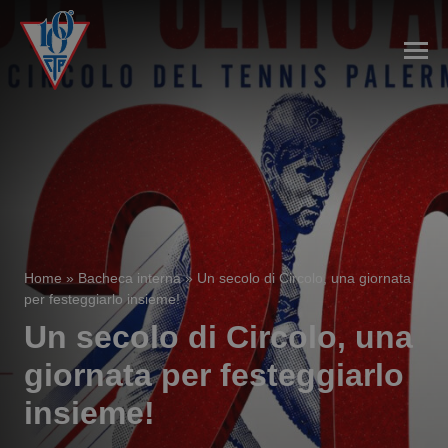
Home
»
Bacheca interna
»
Un secolo di Circolo, una giornata
per festeggiarlo insieme!
Un secolo di Circolo, una
giornata per festeggiarlo
insieme!