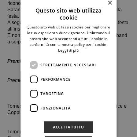
×
riconoscimenti agli atleti vincenti del loro periodo.
Questo sito web utilizza
Saranno anche premiati i protagonisti dei tornei della
festa.
cookie
A seguire — Musica e discoteca, per concludere la festa
Questo sito web utilizza i cookie per migliorare
all’insegna del divertimento!
la tua esperienza di navigazione. Utilizzando il
E non finisce qui: nel corso della giornata una live band
nostro sito web acconsenti a tutti i cookie in
a sorpresa
conformità con la nostra policy per i cookie.
Leggi di più
Premi della serata
STRETTAMENTE NECESSARI
PERFORMANCE
Premieremo i vincitori delle nostre competizioni:
TARGETING
Torneo di “Doppio dei Campioni” — Coppia Vincitrice e
FUNZIONALITÀ
Coppia Finalista;
ACCETTA TUTTO
Torneo di “Doppio dei Soci” — Coppia Vincitrice e