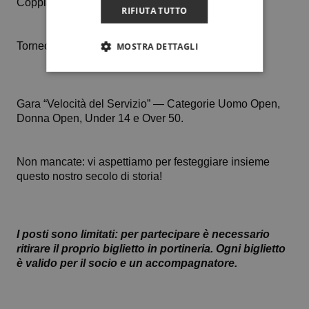
Coppia Finalista;
RIFIUTA TUTTO
Torneo “One Point” — 1° e 2° Classificato;
MOSTRA DETTAGLI
Gara “Velocità del Servizio” — Categorie Uomo Open,
Donna Open, Under 14 e Over 50.
Non mancate: vi aspettiamo per festeggiare insieme
questo nostro secolo di storia!
I posti sono limitati: per partecipare è necessario
ritirare il proprio biglietto in portineria. Ogni biglietto
è valido per il socio e un accompagnatore.