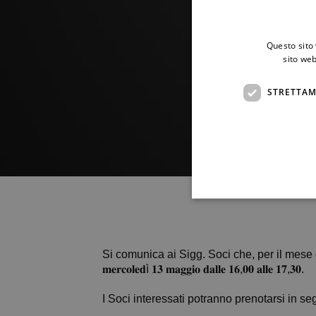
Questo sito 
sito web
STRETTAM
Si comunica ai Sigg. Soci che, per il mese d
𝐦𝐞𝐫𝐜𝐨𝐥𝐞𝐝ì 𝟏𝟑 𝐦𝐚𝐠𝐠𝐢𝐨 𝐝𝐚𝐥𝐥𝐞 𝟏𝟔,𝟎𝟎 𝐚𝐥𝐥𝐞 𝟏𝟕,𝟑𝟎.
I Soci interessati potranno prenotarsi in seg