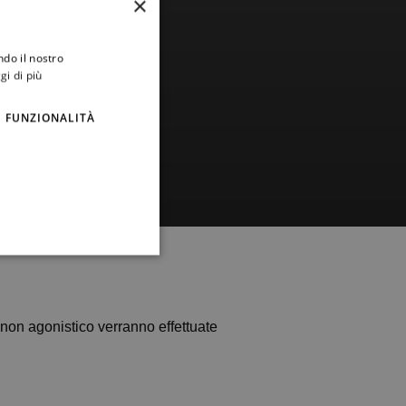
×
ndo il nostro
gi di più
FUNZIONALITÀ
o non agonistico verranno effettuate