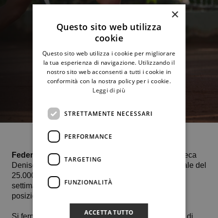
×
Questo sito web utilizza
cookie
Questo sito web utilizza i cookie per migliorare
la tua esperienza di navigazione. Utilizzando il
nostro sito web acconsenti a tutti i cookie in
conformità con la nostra policy per i cookie.
Leggi di più
STRETTAMENTE NECESSARI
PERFORMANCE
Federica Bilardo
batte con lo score di 6-2 6-1 la ceca
TARGETING
Denise Hrdinkova e approda nel tabellone principale del
25.000 dollari su terra rossa di
Stoccarda
. Questa
FUNZIONALITÀ
settimana la giocatrice del team di serie A1 è alla
posizione 533 delle classifiche mondiali.
ACCETTA TUTTO
Si ferma invece al 1° turno del tabellone principale di