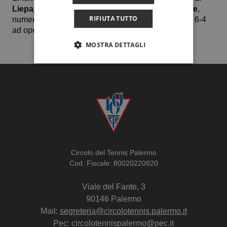
Liepaja
(60.000 dollari) in Lettonia
Giorgia Pedone
,
RIFIUTA TUTTO
numero 422 delle classifiche Wta, sconfitta per 6-4 6-4
ad opera della slovacca Radka Zelnickova.
MOSTRA DETTAGLI
Circolo del Tennis Palermo
Cod. Fiscale: 80020220820
Viale del Fante, 3
90146 Palermo
Mail:
segreteria@circolotennis.palermo.it
Pec: circolotennispalermo@pec.it