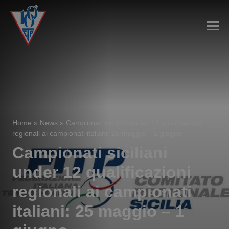
Home
»
News
»
Campionati siciliani under 12 qualificazioni
regionali ai campionati italiani: 25 maggio – 1 giugno
Campionati siciliani
under 12 qualificazioni
regionali ai campionati
italiani: 25 maggio – 1