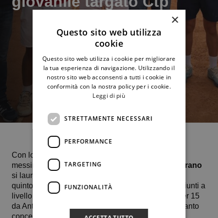
giovanile targato Ctp
×
Questo sito web utilizza
cookie
Questo sito web utilizza i cookie per migliorare
la tua esperienza di navigazione. Utilizzando il
nostro sito web acconsenti a tutti i cookie in
conformità con la nostra policy per i cookie.
Leggi di più
STRETTAMENTE NECESSARI
PERFORMANCE
Con lo score di 6-3 6-1 conseguito a spese del
TARGETING
messinese del Ct Vela Enrico Egitto,
Riccardo Surano
si laurea campione siciliano under 16. Si tratta del
quinto scudetto individuale giovanile dopo quelli giunti a
FUNZIONALITÀ
livello under 14 da Diletta D’Amico, in ambito under 15
da Antonino Trinceri e Alessandra Fiorillo e per quanto
concerne l’under 16 femminile da Claudia Tutone.
ACCETTA TUTTO