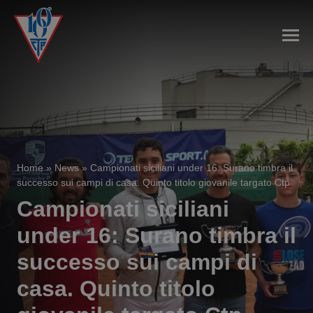
Home
»
News
»
Campionati siciliani under 16: Surano timbra il
successo sui campi di casa. Quinto titolo giovanile targato Ctp
Campionati siciliani
under 16: Surano timbra il
successo sui campi di
casa. Quinto titolo