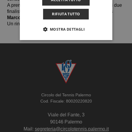
A premiare questo pomeriggio sul campo centrale i due
finalisti, il deputato allo sport del Circolo del Tennis
RIFIUTA TUTTO
Marco Valentino
.
Un ringraziamento al g.a Salvatore Armetta.
MOSTRA DETTAGLI
Circolo del Tennis Palermo
Cod. Fiscale: 80020220820
Viale del Fante, 3
90146 Palermo
Mail:
segreteria@circolotennis.palermo.it