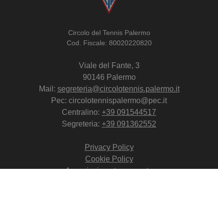
Circolo del Tennis Palermo
Cod. Fiscale: 80020220820
Viale del Fante, 3
90146 Palermo
Mail:
segreteria@circolotennis.palermo.it
Pec: circolotennispalermo@pec.it
Centralino:
+39 091544517
Segreteria:
+39 091362552
Privacy Policy
Cookie Policy
Associazione trasparente