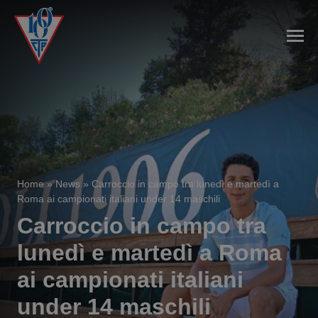
Home
»
News
»
Carroccio in campo tra lunedì e martedì a
Roma ai campionati italiani under 14 maschili
Carroccio in campo tra
lunedì e martedì a Roma
ai campionati italiani
under 14 maschili