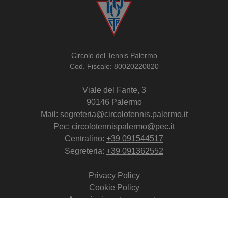
Circolo del Tennis Palermo
Cod. Fiscale: 80020220820
Viale del Fante, 3
90146 Palermo
Mail:
segreteria@circolotennis.palermo.it
Pec: circolotennispalermo@pec.it
Centralino:
+39 091544517
Segreteria:
+39 091362552
Privacy Policy
Cookie Policy
Associazione trasparente