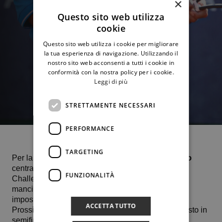
×
Questo sito web utilizza
cookie
Questo sito web utilizza i cookie per migliorare
la tua esperienza di navigazione. Utilizzando il
nostro sito web acconsenti a tutti i cookie in
conformità con la nostra policy per i cookie.
Leggi di più
STRETTAMENTE NECESSARI
PERFORMANCE
TARGETING
Per la seconda volta in stagione
Salvatore Caruso
centra l’approdo ai quarti di finale in una prova
FUNZIONALITÀ
Challenger. Nel match che lo vedeva opposto al
mancino francese Terence Atmane, Salvatore si è
imposto con il punteggio di 3-6 6-2 7-5.
ACCETTA TUTTO
Prossimo avversario, venerdì 16 giugno, per un posto in
semifinale al torneo sul rosso di Lione, lo svizzero