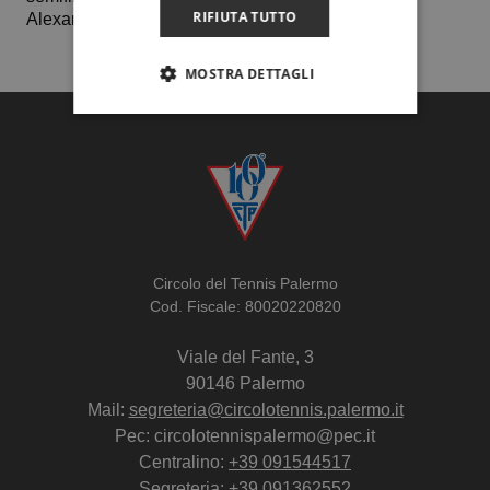
RIFIUTA TUTTO
Alexander Ritschard n. 195 al mondo.
MOSTRA DETTAGLI
Circolo del Tennis Palermo
Cod. Fiscale: 80020220820
Viale del Fante, 3
90146 Palermo
Mail:
segreteria@circolotennis.palermo.it
Pec: circolotennispalermo@pec.it
Centralino:
+39 091544517
Segreteria:
+39 091362552