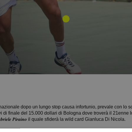
circuito internazionale dopo un lungo stop causa infortunio, prevale con
di finale del 15.000 dollari di Bologna dove troverà il 21enne lu
𝒊𝒆𝒍𝒆 𝑷𝒊𝒓𝒂𝒊𝒏𝒐 il quale sfiderà la wild card Gianluca Di Nicola.