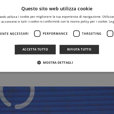
Questo sito web utilizza cookie
web utilizza i cookie per migliorare la tua esperienza di navigazione. Utilizza
𝙂𝙞𝙤𝙧𝙜𝙞𝙖 𝙋𝙚𝙙𝙤𝙣𝙚 che sui campi brasiliani di Piracicaba
 acconsenti a tutti i cookie in conformità con la nostra policy per i cookie.
Leg
successo per 6-2 6-4 sulla giocatrice locale Thaisa Pedretti.
onnazionale Sofia Rocchetti già sconfitta la scorsa settimana a
ENTE NECESSARI
PERFORMANCE
TARGETING
ACCETTA TUTTO
RIFIUTA TUTTO
𝒕𝒂𝒔𝒊𝒂 𝑨𝒃𝒃𝒂𝒈𝒏𝒂𝒕𝒐, brillante finalista la scorsa settimana al 
MOSTRA DETTAGLI
9 del ranking.