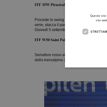
𝐈𝐓𝐅 𝟑𝟓𝐖 𝐏𝐢𝐫𝐚𝐜𝐢𝐜𝐚𝐛𝐚
Questo sito 
Procede lo swing sudamericano della ventenne 
sito web
serie, stacca il pass per i quarti grazie al 
Giovedì 5 settembre Pedone affronterà la c
STRETTAM
𝐈𝐓𝐅 𝐖𝟓𝟎 𝐒𝐚𝐢𝐧𝐭 𝐏𝐚𝐥𝐚𝐢𝐬 𝐬𝐮𝐫 𝐌𝐞𝐫
Semaforo rosso all’esordio in Francia per 𝑨𝒏𝒂𝒔
dalla transalpina 24enne Alice Robbe n. 39