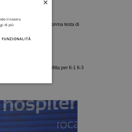
×
ndo il nostro
, dove è accreditata della prima testa di
gi di più
 San Paolo.
FUNZIONALITÀ
25mila dollari di Trieste, sconfitta per 6-1 6-3