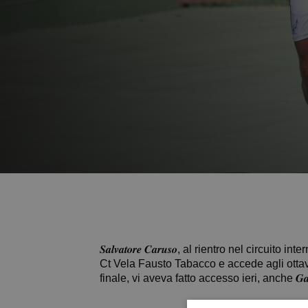
𝑺𝒂𝒍𝒗𝒂𝒕𝒐𝒓𝒆 𝑪𝒂𝒓𝒖𝒔𝒐, al rientro nel 
Ct Vela Fausto Tabacco e accede agli ottavi 
finale, vi aveva fatto accesso ieri, anche 𝑮𝒂𝒃𝒓