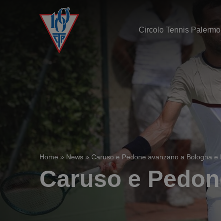
Circolo Tennis Palermo
Home
»
News
»
Caruso e Pedone avanzano a Bologna e 
Caruso e Pedon