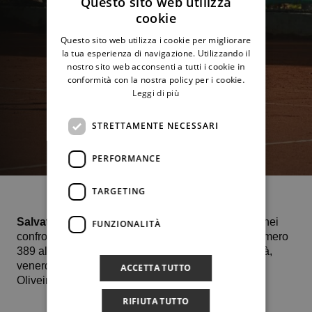
Questo sito web utilizza
cookie
Questo sito web utilizza i cookie per migliorare
la tua esperienza di navigazione. Utilizzando il
nostro sito web acconsenti a tutti i cookie in
conformità con la nostra policy per i cookie.
Leggi di più
STRETTAMENTE NECESSARI
PERFORMANCE
TARGETING
Salvatore Caruso
prevale con lo score di 7-6 6-1 nei
FUNZIONALITÀ
confronti dell’olandese di 23 anni Max Houkes, numero
389 al mondo, e accede alle semifinali dove sfiderà,
venerdì 13 ottobre, il mancino portoghese Goncalo
ACCETTA TUTTO
Oliveira seconda testa di serie del tabellone.
RIFIUTA TUTTO