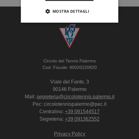
MOSTRA DETTAGLI
Circolo del Tennis Palermo
Cod. Fiscale: 80020220820
Viale del Fante, 3
90146 Palermo
Mail:
segreteria@circolotennis.palermo.it
Pec: circolotennispalermo@pec.it
Centralino:
+39 091544517
Segreteria:
+39 091362552
Privacy Policy