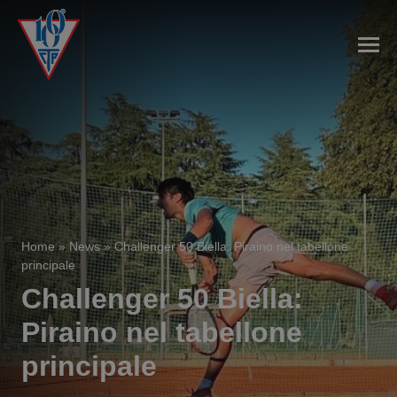
Home
»
News
»
Challenger 50 Biella: Piraino nel tabellone
principale
Challenger 50 Biella:
Piraino nel tabellone
principale