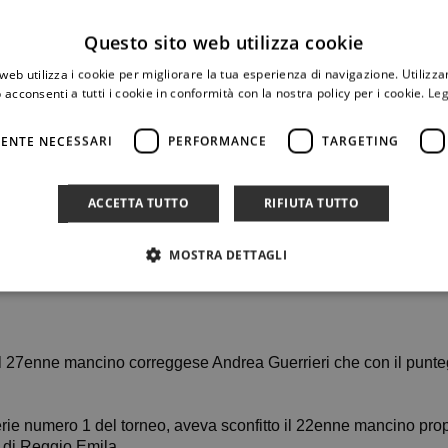
Questo sito web utilizza cookie
web utilizza i cookie per migliorare la tua esperienza di navigazione. Utilizza
 acconsenti a tutti i cookie in conformità con la nostra policy per i cookie.
Leg
ENTE NECESSARI
PERFORMANCE
TARGETING
ACCETTA TUTTO
RIFIUTA TUTTO
MOSTRA DETTAGLI
𝒂𝒊𝒏𝒐 il 27enne mancino correggese Andrea Guerrieri che con il punt
erie numero 1 del torneo, aveva sconfitto il 22enne mancino pr
tf di Reggio Emila.