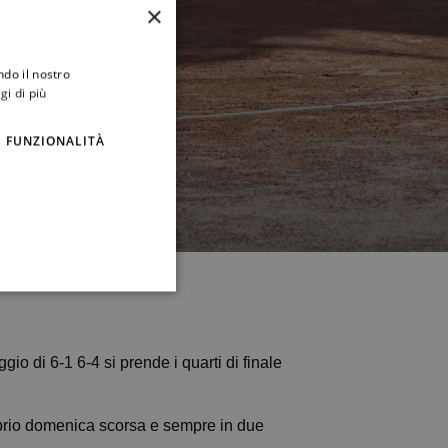
×
ndo il nostro
gi di più
FUNZIONALITÀ
eggio di 6-1 6-4 si prende i quarti di finale
oprio domenica scorsa e sempre in due