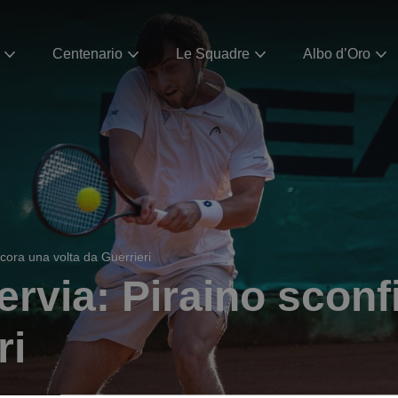
Centenario
Le Squadre
Albo d’Oro
ncora una volta da Guerrieri
ervia: Piraino sconf
ri