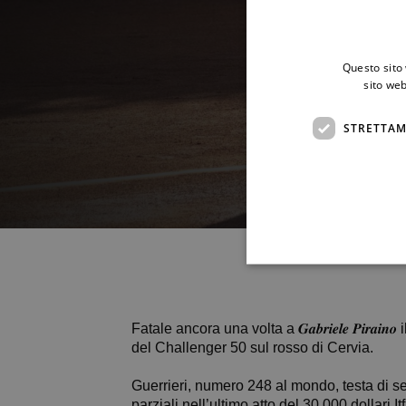
Questo sito 
sito web
STRETTAM
Fatale ancora una volta a 𝑮𝒂𝒃𝒓𝒊𝒆𝒍𝒆 𝑷𝒊
del Challenger 50 sul rosso di Cervia.
Guerrieri, numero 248 al mondo, testa di s
parziali nell’ultimo atto del 30.000 dollari I