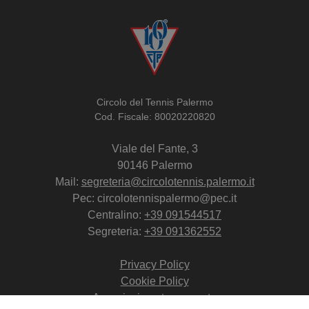
Circolo del Tennis Palermo
Cod. Fiscale: 80020220820
Viale del Fante, 3
90146 Palermo
Mail:
segreteria@circolotennis.palermo.it
Pec: circolotennispalermo@pec.it
Centralino:
+39 091544517
Segreteria:
+39 091362552
Privacy Policy
Cookie Policy
Associazione trasparente