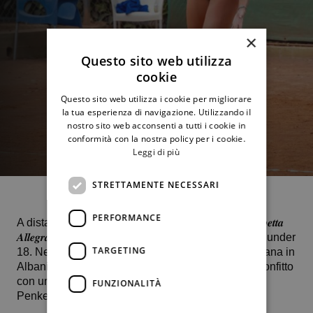
×
Questo sito web utilizza
cookie
Questo sito web utilizza i cookie per migliorare
la tua esperienza di navigazione. Utilizzando il
nostro sito web acconsenti a tutti i cookie in
conformità con la nostra policy per i cookie.
Leggi di più
STRETTAMENTE NECESSARI
PERFORMANCE
A distanza di poco più di un anno, la 17enne 𝑬𝒍𝒊𝒔𝒂𝒃𝒆𝒕𝒕𝒂
𝑨𝒍𝒍𝒆𝒈𝒓𝒂 torna a disputare una semifinale a livello Itf under
TARGETING
18. Nella prova di categoria J60 sul cemento di Tirana in
Albania, nel match di quarti di finale, Allegra ha sconfitto
con un duplice 6-1 la pari età polacca Ewangelina
FUNZIONALITÀ
Penkevych.