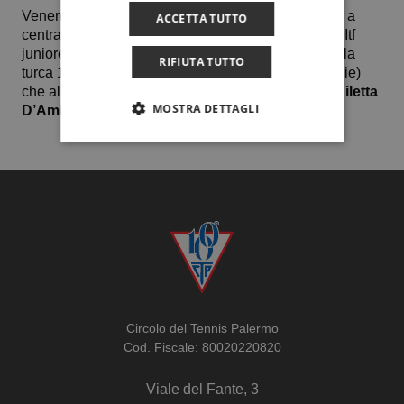
Venerdì 26 settembre, la nostra portacolori proverà a
ACCETTA TUTTO
centrare la sua prima finale in assoluto nel circuito Itf
juniores nel confronto che la vedrà impegnata con la
RIFIUTA TUTTO
turca 15enne Akyol Sukriye Ezgi (sesta testa di serie)
che al 1° turno ha sbarrato la strada alla riberese
Diletta
MOSTRA DETTAGLI
D’Amico.
Circolo del Tennis Palermo
Cod. Fiscale: 80020220820
Viale del Fante, 3