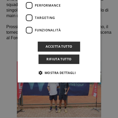
squadra di serie B2 maschile, dal momento che in
PERFORMANCE
singolare ha ottenuto la sua seconda vittoria a livello di
main draw raggiungendo gli ottavi di finale.
TARGETING
Prossimo appuntamento per il classe 2011 termitano, il
FUNZIONALITÀ
torneo Super Category Tennis Europe under 16 di scena
al Foro Italico.
ACCETTA TUTTO
RIFIUTA TUTTO
MOSTRA DETTAGLI