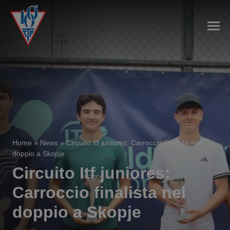
Home
»
News
»
Circuito Itf juniores: Carroccio finalista nel
doppio a Skopje
Circuito Itf juniores:
Carroccio finalista nel
doppio a Skopje