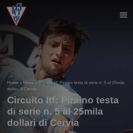
Home
»
News
»
Circuito Itf: Piraino testa di serie n. 5 al 25mila
dollari di Cervia
Circuito Itf: Piraino testa
di serie n. 5 al 25mila
dollari di Cervia