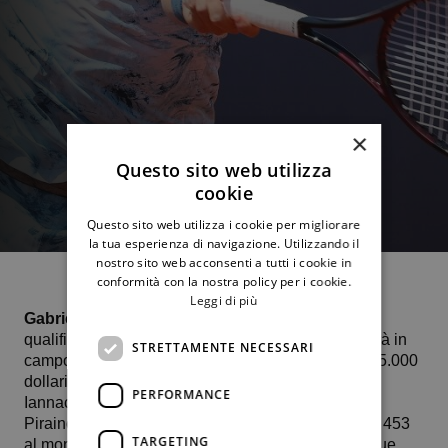
×
Questo sito web utilizza
cookie
Questo sito web utilizza i cookie per migliorare
la tua esperienza di navigazione. Utilizzando il
nostro sito web acconsenti a tutti i cookie in
conformità con la nostra policy per i cookie.
Leggi di più
Gabriele Piraino
reduce dalla partecipazione alle
qualificazioni degli Internazionali Bnl d’Italia tornerà in
STRETTAMENTE NECESSARI
campo mercoledì 21 maggio sul rosso di Cervia, 25.000
dollari, per affrontare il molisano 26enne Federico
PERFORMANCE
Iannacone.
Piraino, quinta testa di serie del tabellone, numero 453
TARGETING
al mondo, quest’anno ha già messo al suo attivo due