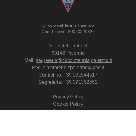
Circolo del Tennis Palermo
Cod. Fiscale: 80020220820
Viale del Fante, 3
90146 Palermo
Mail:
segreteria@circolotennis.palermo.it
Pec: circolotennispalermo@pec.it
Centralino:
+39 091544517
Segreteria:
+39 091362552
Privacy Policy
Cookie Policy
Associazione trasparente