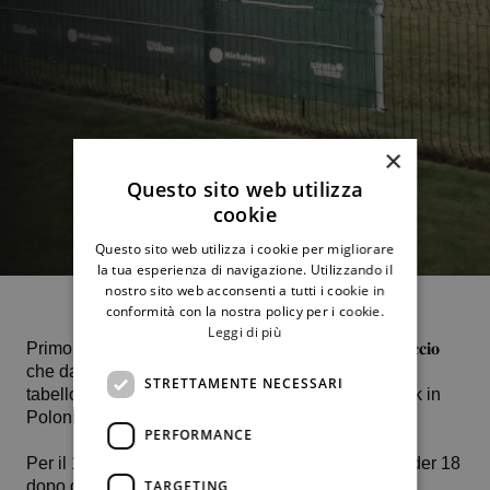
×
Questo sito web utilizza
cookie
Questo sito web utilizza i cookie per migliorare
la tua esperienza di navigazione. Utilizzando il
nostro sito web acconsenti a tutti i cookie in
conformità con la nostra policy per i cookie.
Leggi di più
Primo torneo in assoluto sull’erba per 𝐏𝐚𝐨𝐥𝐨 𝐂𝐚𝐫𝐫𝐨𝐜𝐜𝐢𝐨
che dalla prossima settimana prenderà parte al
STRETTAMENTE NECESSARI
tabellone principale del J30 sui prati di Michalowek in
Polonia, prova Itf J30.
PERFORMANCE
Per il 15enne termitano si tratta del 3° torneo Itf under 18
dopo quelli disputati a Sopje (2) e Mjtilene.
TARGETING