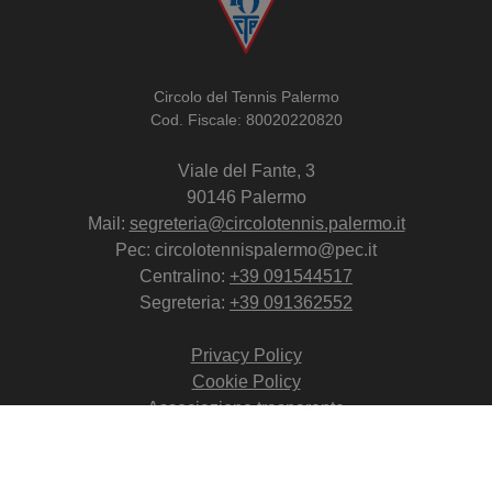
Circolo del Tennis Palermo
Cod. Fiscale: 80020220820
Viale del Fante, 3
90146 Palermo
Mail:
segreteria@circolotennis.palermo.it
Pec: circolotennispalermo@pec.it
Centralino:
+39 091544517
Segreteria:
+39 091362552
Privacy Policy
Cookie Policy
Associazione trasparente