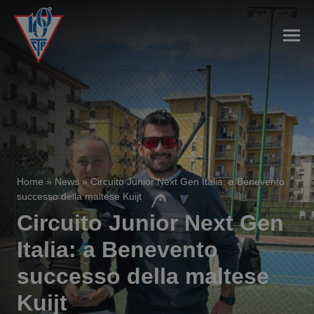
Home
»
News
»
Circuito Junior Next Gen Italia: a Benevento
successo della maltese Kuijt
Circuito Junior Next Gen
Italia: a Benevento
successo della maltese
Kuijt