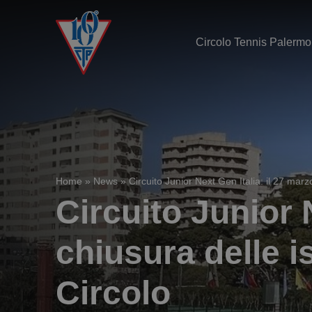
Circolo Tennis Palermo
Home
»
News
»
Circuito Junior Next Gen Italia: il 27 marzo
Circuito Junior N
chiusura delle is
Circolo