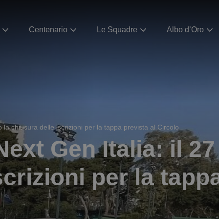
Centenario
Le Squadre
Albo d’Oro
 la chiusura delle iscrizioni per la tappa prevista al Circolo
ext Gen Italia: il 2
crizioni per la tapp