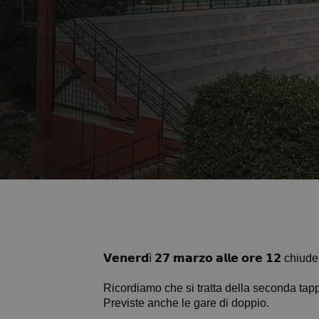
𝗩𝗲𝗻𝗲𝗿𝗱ì 𝟮𝟳 𝗺𝗮𝗿𝘇𝗼 𝗮𝗹𝗹𝗲 𝗼𝗿𝗲 𝟭𝟮 chi
Ricordiamo che si tratta della seconda tap
Previste anche le gare di doppio.