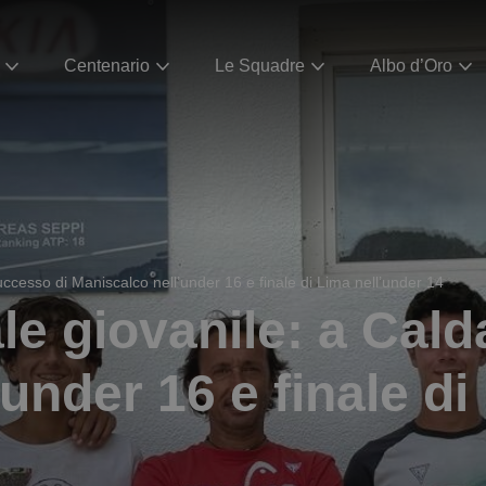
Centenario
Le Squadre
Albo d’Oro
uccesso di Maniscalco nell’under 16 e finale di Lima nell’under 14
le giovanile: a Cal
under 16 e finale di