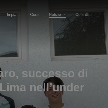
Impianti
Corsi
Notizie
Contatti
daro, successo di
 Lima nell’under