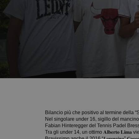
Bilancio più che positivo al termine della “S
Nel singolare under 16, sigillo del mancino, clas
Fabian Hinteregger del Tennis Padel Bres
Tra gli under 14, un ottimo 𝐀𝐥𝐛𝐞𝐫𝐭𝐨 𝐋𝐢
Bravissimo anche il 2016 “𝑳𝒐𝒓𝒆𝒏𝒛𝒊𝒏𝒐” 