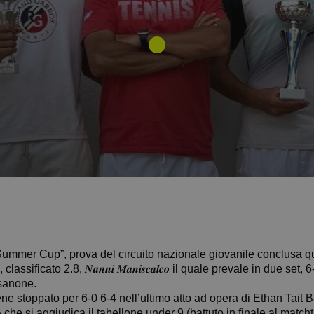
ummer Cup”, prova del circuito nazionale giovanile conclusa questo p
sificato 2.8, 𝑵𝒂𝒏𝒏𝒊 𝑴𝒂𝒏𝒊𝒔𝒄𝒂𝒍𝒄𝒐 il quale prevale in due set,
sanone.
𝐦𝐚 viene stoppato per 6-0 6-4 nell’ultimo atto ad opera di Ethan Tai
𝒐𝒄𝒄𝒐 che si aggiudica il tabellone under 9 (battuto in finale al