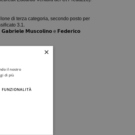
lone di terza categoria, secondo posto per
assificato 3.1.
𝗲𝗹𝗲 𝗠𝘂𝘀𝗰𝗼𝗹𝗶𝗻𝗼 e 𝗙𝗲𝗱𝗲𝗿𝗶𝗰𝗼
×
ndo il nostro
gi di più
FUNZIONALITÀ