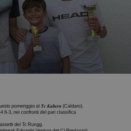
omeriggio al 𝑻𝒄 𝑲𝒂𝒍𝒕𝒆𝒓𝒏 (Caldaro).
 6-4 6-3, nei confronti del pari classifica
t Bassetti del Tc Rungg.
 matchtiebreak Edoardo Ventura del Ct Predazzo).