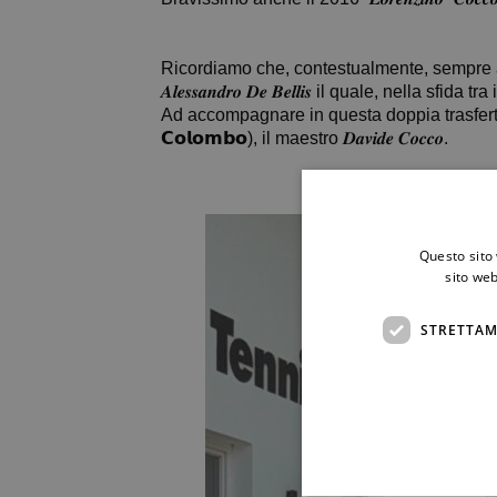
Ricordiamo che, contestualmente, sempre a 
𝑨𝒍𝒆𝒔𝒔𝒂𝒏𝒅𝒓𝒐 𝑫𝒆 𝑩𝒆𝒍𝒍𝒊𝒔 il quale, nell
Ad accompagnare in questa doppia trasferta altoate
𝗖𝗼𝗹𝗼𝗺𝗯𝗼), il maestro 𝑫𝒂𝒗𝒊𝒅𝒆 𝑪𝒐𝒄𝒄𝒐.
Questo sito 
sito web
STRETTAM