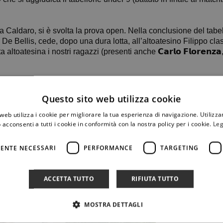
Caldaro, si è svolta la prova open. Nella conclusione del tabel
a sfida tra i De Bellis, cede, dopo una dura lotta, all’altoatesino Filippo cl
sina i nostri ragazzi (presenti anche 𝗖𝗮𝗿𝗹𝗼 𝗙𝗹𝗼𝗿𝗲𝗻𝘇𝗮, 𝗚𝗮𝗯𝗿
Questo sito web utilizza cookie
web utilizza i cookie per migliorare la tua esperienza di navigazione. Utilizza
 acconsenti a tutti i cookie in conformità con la nostra policy per i cookie.
Leg
ENTE NECESSARI
PERFORMANCE
TARGETING
ACCETTA TUTTO
RIFIUTA TUTTO
MOSTRA DETTAGLI