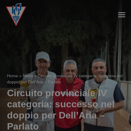
Home
»
News
»
Circuito provinciale IV categoria: successo nel
doppio per Dell’Aria – Parlato
Circuito provinciale IV
categoria: successo nel
doppio per Dell’Aria –
Parlato