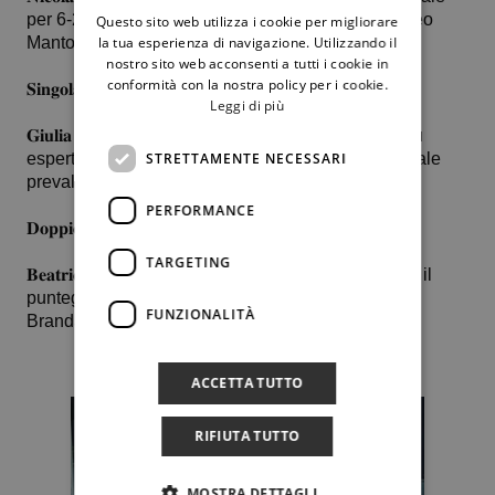
per 6-2 5-7 10-5 Andrea Boccadutri del Tc2 e Matteo
Questo sito web utilizza i cookie per migliorare
Manto dello Zagara Sc
la tua esperienza di navigazione. Utilizzando il
nostro sito web acconsenti a tutti i cookie in
conformità con la nostra policy per i cookie.
𝐒𝐢𝐧𝐠𝐨𝐥𝐚𝐫𝐞 𝐟𝐞𝐦𝐦𝐢𝐧𝐢𝐥𝐞
Leggi di più
𝐆𝐢𝐮𝐥𝐢𝐚 𝐌𝐨𝐫𝐭𝐢𝐥𝐥𝐚𝐫𝐨 cede, dopo una dura lotta, alla più
STRETTAMENTE NECESSARI
esperta Sonia Malato del Country Time Club la quale
prevale con lo score di 6-2 4-6 6-4.
PERFORMANCE
𝐃𝐨𝐩𝐩𝐢𝐨 𝐟𝐞𝐦𝐦𝐢𝐧𝐢𝐥𝐞
TARGETING
𝐁𝐞𝐚𝐭𝐫𝐢𝐜𝐞 𝐋𝐢𝐧𝐨 e 𝐆𝐢𝐮𝐥𝐢𝐚 𝐀𝐧𝐝ò vengono superate con il
punteggio di 7-5 6-4 da Martina Vella e Miriam
FUNZIONALITÀ
Brandaleone, entrambe del Tc Kalta.
ACCETTA TUTTO
RIFIUTA TUTTO
MOSTRA DETTAGLI