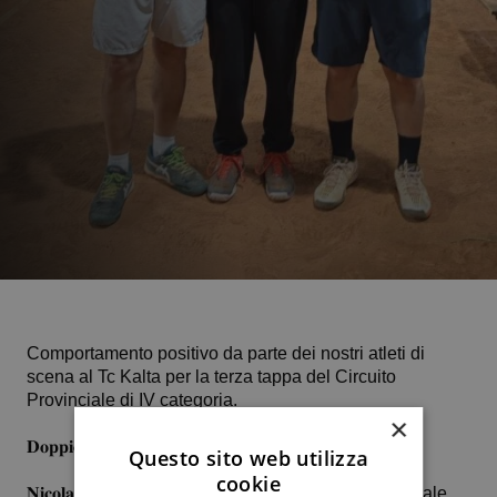
Comportamento positivo da parte dei nostri atleti di
scena al Tc Kalta per la terza tappa del Circuito
Provinciale di IV categoria.
×
𝐃𝐨𝐩𝐩𝐢𝐨 𝐦𝐚𝐬𝐜𝐡𝐢𝐥𝐞
Questo sito web utilizza
cookie
𝐍𝐢𝐜𝐨𝐥𝐚 𝐏𝐚𝐫𝐥𝐚𝐭𝐨 e 𝐃𝐚𝐯𝐢𝐝𝐞 𝐃𝐞𝐥𝐥’𝐀𝐫𝐢𝐚 sconfiggono in finale