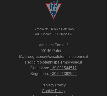
Circolo del Tennis Palermo
Cod. Fiscale: 80020220820
Viale del Fante, 3
90146 Palermo
Mail:
segreteria@circolotennis.palermo.it
Pec: circolotennispalermo@pec.it
Centralino:
+39 091544517
Segreteria:
+39 091362552
Privacy Policy
Cookie Policy
Associazione trasparente