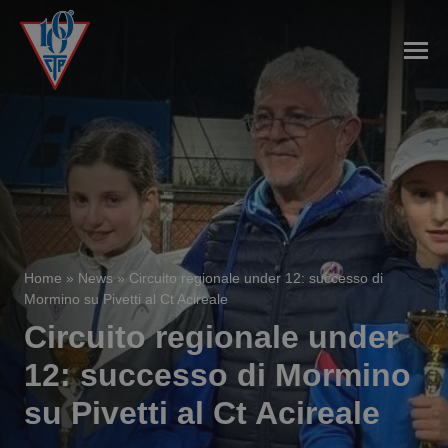
Home
»
News
»
Circuito regionale under 12: successo di
Mormino su Pivetti al Ct Acireale
Circuito regionale under
12: successo di Mormino
su Pivetti al Ct Acireale