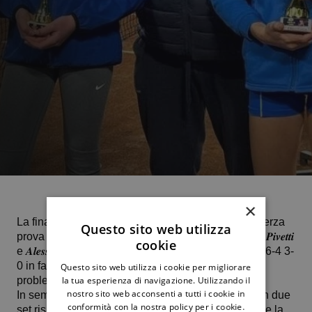
×
La finale tutta
Ctp
andata in scena al Tc Acireale, terza
Questo sito web utilizza
prova del Circuito regionale under 12, tra 𝑳𝒖𝒅𝒐𝒗𝒊𝒄𝒂 𝑷𝒊𝒗𝒆𝒕𝒕𝒊
cookie
e 𝑨𝒍𝒆𝒔𝒔𝒂𝒏𝒅𝒓𝒂 𝑴𝒐𝒓𝒎𝒊𝒏𝒐 si conclude sul punteggio di 6-4 3-
0 in favore di quest’ultima a causa di un piccolo
Questo sito web utilizza i cookie per migliorare
problema fisico occorso a Ludovica.
la tua esperienza di navigazione. Utilizzando il
nostro sito web acconsenti a tutti i cookie in
In semifinale Mormino e Pivetti avevano sconfitto in due
conformità con la nostra policy per i cookie.
set rispettivamente Clelia Monaco del Tc Siracusa e la