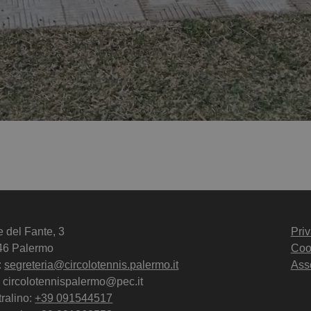
e del Fante, 3
Priv
46 Palermo
Coo
:
segreteria@circolotennis.palermo.it
Ass
 circolotennispalermo@pec.it
ralino:
+39 091544517