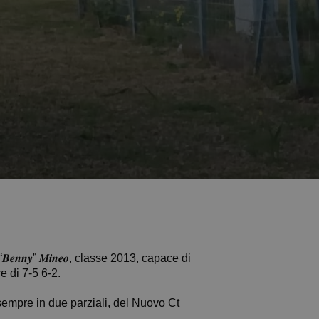
𝒆𝒏𝒏𝒚” 𝑴𝒊𝒏𝒆𝒐, classe 2013, capace di
e di 7-5 6-2.
sempre in due parziali, del Nuovo Ct