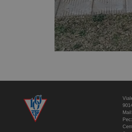
Vial
901
Mail
Pec:
Cent