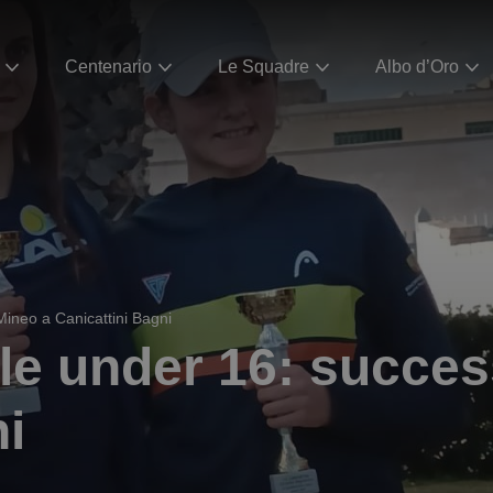
Centenario
Le Squadre
Albo d’Oro
Mineo a Canicattini Bagni
ale under 16: succes
i