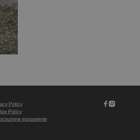
acy Policy
kie Policy
ociazione trasparente