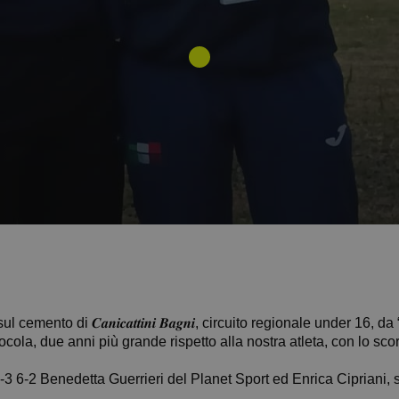
to di 𝑪𝒂𝒏𝒊𝒄𝒂𝒕𝒕𝒊𝒏𝒊 𝑩𝒂𝒈𝒏𝒊, circuito regionale under 16, da “
ocola, due anni più grande rispetto alla nostra atleta, con lo scor
-3 6-2 Benedetta Guerrieri del Planet Sport ed Enrica Cipriani, 