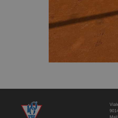
Vial
901
Mail