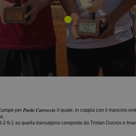
e per 𝑷𝒂𝒐𝒍𝒐 𝑪𝒂𝒓𝒓𝒐𝒄𝒄𝒊𝒐 il quale, in coppia con il mancino
a.
6-2 6-1 su quella transalpina composta da Tristan Ducros e Ima