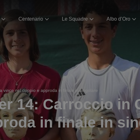
Centenario
Le Squadre
Albo d’Oro
a vince nel doppio e approda in finale in singolare
er 14: Carroccio in 
roda in finale in si