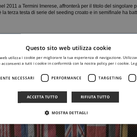
el 2011 a Termini Imerese, affronterà per il titolo del singolare 
 la terza testa di serie del seeding croato e in semifinale ha bat
Questo sito web utilizza cookie
web utilizza i cookie per migliorare la tua esperienza di navigazione. Utilizza
 acconsenti a tutti i cookie in conformità con la nostra policy per i cookie.
Leg
ENTE NECESSARI
PERFORMANCE
TARGETING
ACCETTA TUTTO
RIFIUTA TUTTO
MOSTRA DETTAGLI