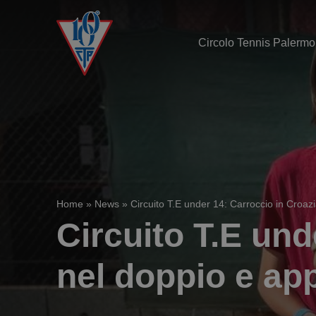
Circolo Tennis Palermo
Home
»
News
»
Circuito T.E under 14: Carroccio in Croazi
Circuito T.E und
nel doppio e app