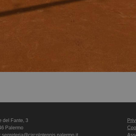
e del Fante, 3
Priv
46 Palermo
Coo
:
segreteria@circolotennis.palermo.it
Ass