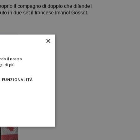
proprio il compagno di doppio che difende i
tuto in due set il francese Imanol Gosset.
×
ndo il nostro
gi di più
FUNZIONALITÀ