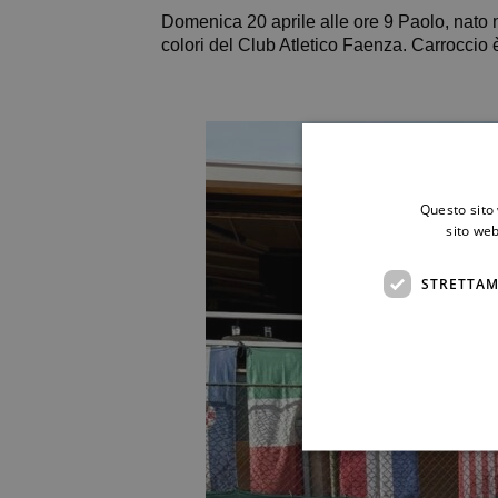
Domenica 20 aprile alle ore 9 Paolo, nato n
colori del Club Atletico Faenza. Carroccio è
Questo sito 
sito web
STRETTAM