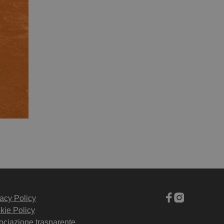
acy Policy
kie Policy
ociazione trasparente