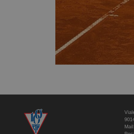
Vial
901
Mail
Pec: