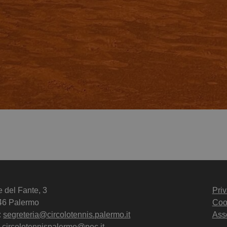
e del Fante, 3
Priv
46 Palermo
Coo
:
segreteria@circolotennis.palermo.it
Ass
 circolotennispalermo@pec.it