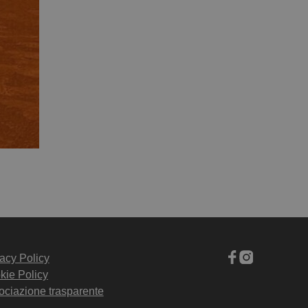
acy Policy
kie Policy
ociazione trasparente