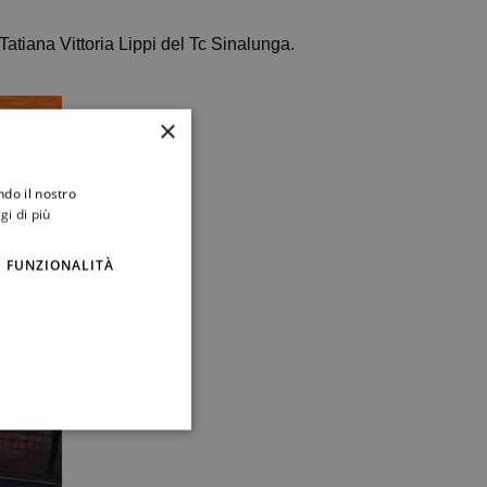
Tatiana Vittoria Lippi del Tc Sinalunga.
×
ndo il nostro
gi di più
FUNZIONALITÀ